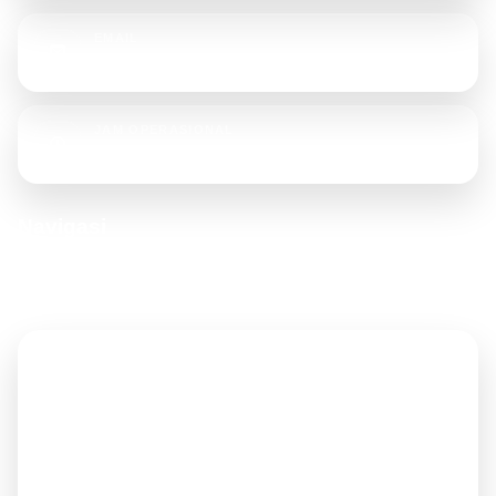
EMAIL
rajatendaterpal@gmail.com
JAM OPERASIONAL
Senin - Sabtu, 08.00 - 17.00 WIB
Navigasi
Akses cepat ke halaman penting untuk memudahkan pengunjung
menelusuri website.
Beranda
Tentang Kami