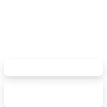
Mahdi Jaya
Mahdi Jaya adalah supplier, distributor, dan produsen
jaring pengaman yang melayani kebutuhan proyek,
industri, olahraga, logistik, dan area kerja dengan layanan
profesional.
Hubungi Kami
ALAMAT
Jl. Tongkol No. 23D, Jakarta Utara, 14420
TELEPON
021-6905702
+62 853 6167 7373
+62 896 1876 8166