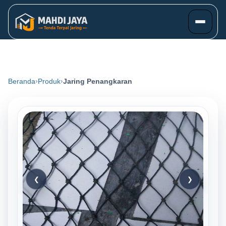
Beranda
Produk
Jaring Penangkaran
❮
❯