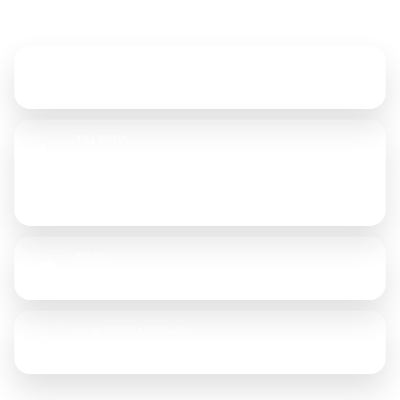
Hubungi Kami
ALAMAT
Jl. Tongkol No. 23D, Jakarta Utara, 14420
TELEPON
021-6905702
+62 853 6167 7373
+62 896 1876 8166
EMAIL
rajatendaterpal@gmail.com
JAM OPERASIONAL
Senin - Sabtu, 08.00 - 17.00 WIB